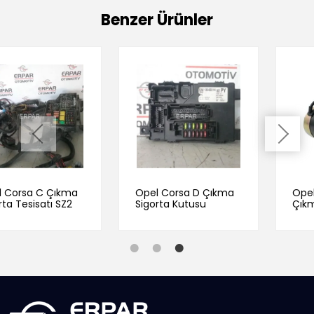
Benzer Ürünler
 Çıkma
Opel Corsa D Çıkma
Opel Corsa C 1
tı SZ2
Sigorta Kutusu
Çıkma Marş M
Dinamosu