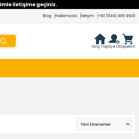
imle iletişime geçiniz.
Blog
Hakkımızda
İletişim
+90 (549) 485 9933
Giriş Yap
Üye Ol
Sepetim
Yeni Eklenenler