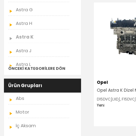
Astra G
Astra H
Astra K
Astra J
Astra L
ÖNCEKI KATEGORILERE DÖN
Opel
Ürün Grupları
Opel Astra K Dizel 
Abs
D15DVC[LXD], F15DVC[
D15DVH[LXD], F15DVH[
Yeni
Motor
İç Aksam