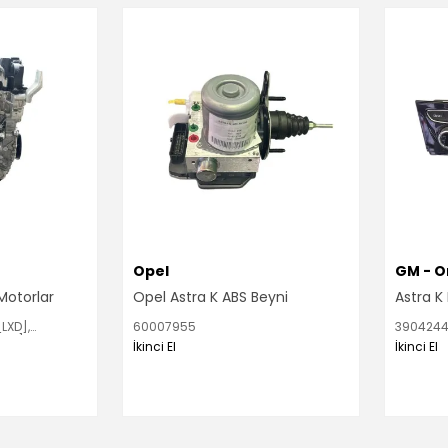
Opel
GM - Or
Motorlar
Opel Astra K ABS Beyni
Astra K
LXD],
60007955
3904244
LXD]
İkinci El
İkinci El