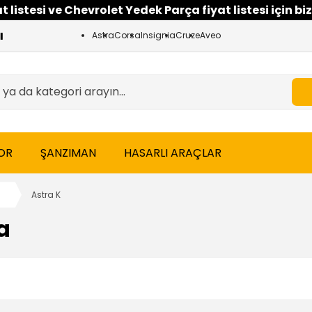
 listesi ve Chevrolet Yedek Parça fiyat listesi için biz
Astra
Corsa
Insignia
Cruze
Aveo
OR
ŞANZIMAN
HASARLI ARAÇLAR
a
Astra K
a