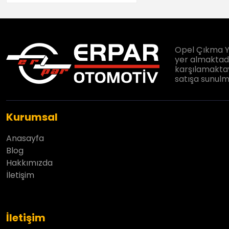
Opel Çıkma Y
yer almaktadır
karşılamaktay
satışa sunulm
Kurumsal
Anasayfa
Blog
Hakkımızda
İletişim
İletişim