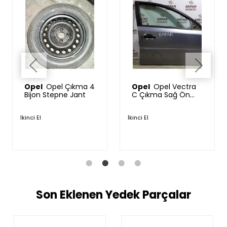
Opel
Opel Vectra
Opel
Opel Corsa D
2.2 Benzinli Çıkma
1.3 CDTI Çıkma
Silindir Kapağı
Motor Beyni
55566039
55566039
İkinci El
İkinci El
Son Eklenen Yedek Parçalar