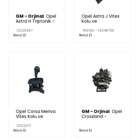
GM - Orjinal
Opel
Opel Astra J Vites
Astra H Triptonik -
Kolu ve
Otomatik
Mekanizması 6 İleri
Gösterge Kadran
13225987
759165 - 13348735
İkinci El
İkinci El
Saati 13225987
Opel Corsa Meriva
GM - Orjinal
Opel
Vites Kolu ve
Crossland -
Mekanizması -
Grandland -
13122971
13122971
İnsignia 1.5 Dizel
İkinci El
İkinci El
Motor