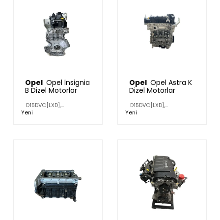
Opel
Opel İnsignia
Opel
Opel Astra K
B Dizel Motorlar
Dizel Motorlar
D15DVC[LXD],
D15DVC[LXD],
F15DVC[LXD],
F15DVC[LXD],
Yeni
Yeni
D15DVH[LXD],
D15DVH[LXD],
F15DVH[LXD]
F15DVH[LXD]