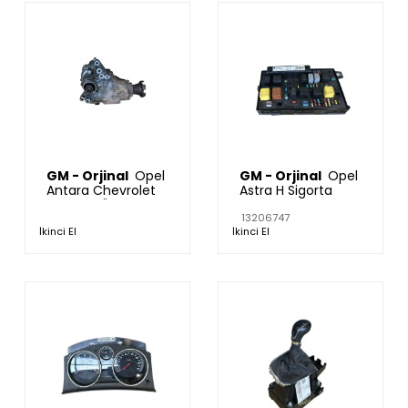
GM - Orjinal
Opel
GM - Orjinal
Opel
Antara Chevrolet
Astra H Sigorta
Captiva Ön Dört
tablası 13206747
Çeker (4x4)
13206747
İkinci El
İkinci El
Defransiyel