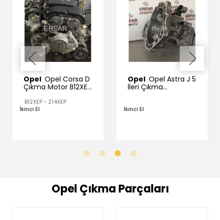
Opel
Opel Astra J 5
Opel
Opel Astra H
İleri Çıkma
Çıkma Makyajlı
Şanzıman Orijinal
Panjur
1320370
İkinci El
İkinci El
Opel Çıkma Parçaları