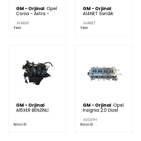
GM - Orjinal
Opel
GM - Orjinal
Corsa - Astra -
A14NET Sandık
Aveo A14XER Motor
Motor
Yarım
A14XER
A14NET
Yeni
Yeni
GM - Orjinal
GM - Orjinal
Opel
A16XER BENZİNLİ
İnsignia 2.0 Dizel
MOTOR EMME
A20DTH Silindir
MANİFOLTU
Kapağı
A20DTH
İkinci El
İkinci El