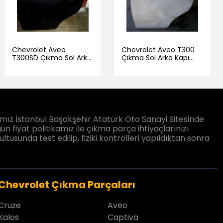
Chevrolet Aveo
Chevrolet Aveo T300
T300SD Çıkma Sol Arka
Çıkma Sol Arka Kapı
Kapı Siyah
Beyaz
ız İstanbul Başakşehir Atatürk Oto Sanayi Sitesinde
un fiyat politikamız ile çıkma parça ihtiyaçlarınızı
sunda test edilip, fiziki kontrolleri yapıldıktan sonra
Chevrolet Çıkma Parçaları
Cruze
Aveo
Kalos
Captiva