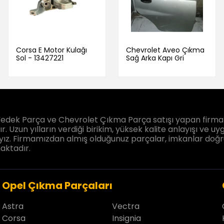
Corsa E Motor Kulağı
Chevrolet Aveo Çıkma
Sol - 13427221
Sağ Arka Kapı Gri
edek Parça ve Chevrolet Çıkma Parça satışı yapan firmam
. Uzun yılların verdiği birikim, yüksek kalite anlayışı ve uyg
ız. Firmamızdan almış olduğunuz parçalar, imkanlar doğrultu
aktadır.
Opel Çıkma Parçaları
Astra
Vectra
Corsa
Insignia