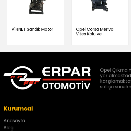
A14NET Sandık Motor
Opel Corsa Meriva
Vites Kolu ve
Mekanizması - 13122971
Opel Çıkma Y
yer almaktadır
karşılamaktay
satışa sunulm
Kurumsal
Anasayfa
Blog