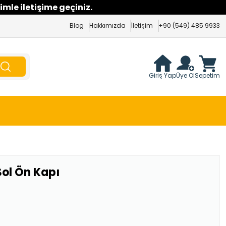
imle iletişime geçiniz.
Blog
Hakkımızda
İletişim
+90 (549) 485 9933
Giriş Yap
Üye Ol
Sepetim
ol Ön Kapı