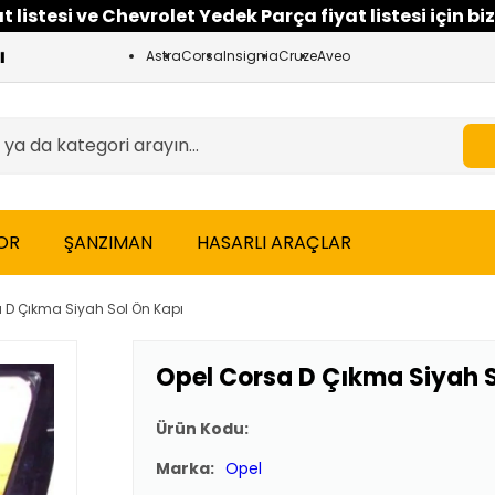
 listesi ve Chevrolet Yedek Parça fiyat listesi için biz
Astra
Corsa
Insignia
Cruze
Aveo
OR
ŞANZIMAN
HASARLI ARAÇLAR
 D Çıkma Siyah Sol Ön Kapı
Opel Corsa D Çıkma Siyah S
Ürün Kodu:
Marka:
Opel