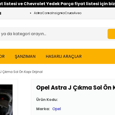
 listesi ve Chevrolet Yedek Parça fiyat listesi için biz
Astra
Corsa
Insignia
Cruze
Aveo
OR
ŞANZIMAN
HASARLI ARAÇLAR
J Çıkma Sol Ön Kapı Orijinal
Opel Astra J Çıkma Sol Ön K
Ürün Kodu:
Marka:
Opel