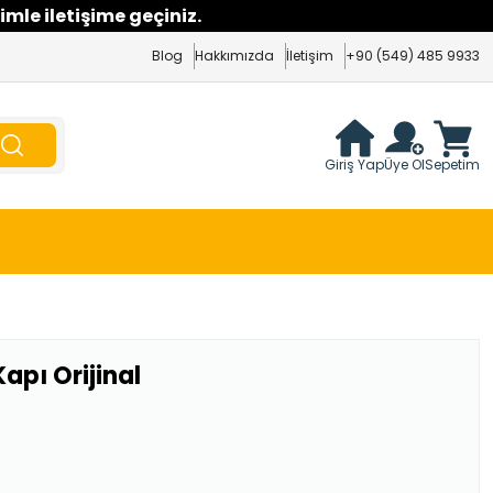
imle iletişime geçiniz.
Blog
Hakkımızda
İletişim
+90 (549) 485 9933
Giriş Yap
Üye Ol
Sepetim
apı Orijinal