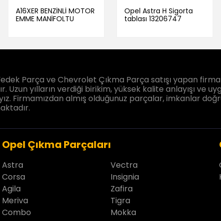
A16XER BENZİNLİ MOTOR
Opel Astra H Sigorta
EMME MANİFOLTU
tablası 13206747
edek Parça ve Chevrolet Çıkma Parça satışı yapan firmam
. Uzun yılların verdiği birikim, yüksek kalite anlayışı ve uyg
ız. Firmamızdan almış olduğunuz parçalar, imkanlar doğrultu
aktadır.
Opel Çıkma Parçaları
Astra
Vectra
Corsa
Insignia
Agila
Zafira
Meriva
Tigra
Combo
Mokka