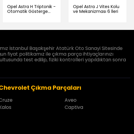
Opel Astra H Triptonik -
Opel Astra J Vites Kolu
Otomatik Gösterge
ve Mekanizması 6 İleri
Kadran Saati 13225987
ız İstanbul Başakşehir Atatürk Oto Sanayi Sitesinde
un fiyat politikamız ile çıkma parça ihtiyaçlarınızı
sunda test edilip, fiziki kontrolleri yapıldıktan sonra
Chevrolet Çıkma Parçaları
Cruze
Aveo
Kalos
Captiva