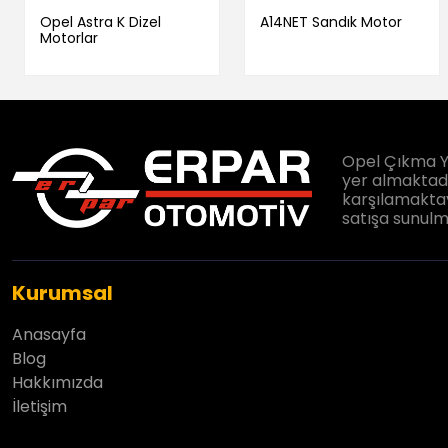
Opel Astra K Dizel
A14NET Sandık Motor
Motorlar
Opel Çıkma Y
yer almaktadır
karşılamaktay
satışa sunulm
Kurumsal
Anasayfa
Blog
Hakkımızda
İletişim