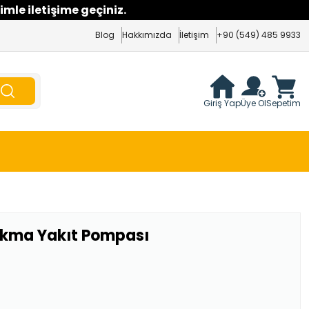
imle iletişime geçiniz.
Blog
Hakkımızda
İletişim
+90 (549) 485 9933
Giriş Yap
Üye Ol
Sepetim
Çıkma Yakıt Pompası