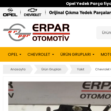
Opel Yedek Parça fiyat
OPEL
CHEVROLET
ÜRÜN GRUPLARI
MOT
Anasayfa
Ürün Grupları
Yakıt
Chevrolet 