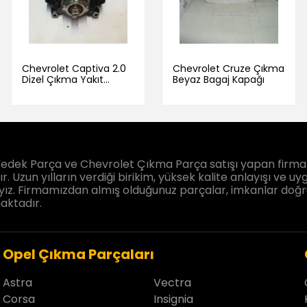
Chevrolet Captiva 2.0
Chevrolet Cruze Çıkma
Dizel Çıkma Yakıt
Beyaz Bagaj Kapağı
Pompası
edek Parça ve Chevrolet Çıkma Parça satışı yapan firmam
. Uzun yılların verdiği birikim, yüksek kalite anlayışı ve uyg
ız. Firmamızdan almış olduğunuz parçalar, imkanlar doğrultu
aktadır.
Opel Çıkma Parçaları
Astra
Vectra
Corsa
Insignia