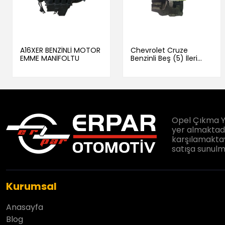
A16XER BENZİNLİ MOTOR
Chevrolet Cruze
EMME MANİFOLTU
Benzinli Beş (5) İleri
Vites Topuzu ve Kulesi
Opel Çıkma Y
yer almaktadır
karşılamaktay
satışa sunulm
Kurumsal
Anasayfa
Blog