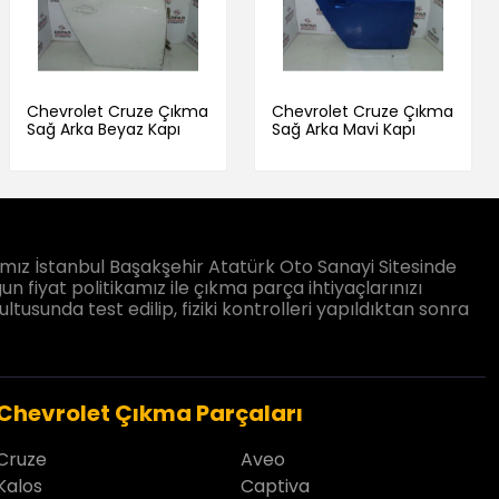
Chevrolet Cruze Çıkma
Chevrolet Cruze Çıkma
Sağ Arka Beyaz Kapı
Sağ Arka Mavi Kapı
ız İstanbul Başakşehir Atatürk Oto Sanayi Sitesinde
un fiyat politikamız ile çıkma parça ihtiyaçlarınızı
sunda test edilip, fiziki kontrolleri yapıldıktan sonra
Chevrolet Çıkma Parçaları
Cruze
Aveo
Kalos
Captiva