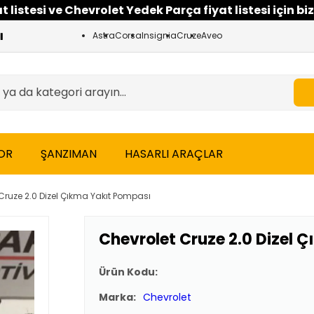
 listesi ve Chevrolet Yedek Parça fiyat listesi için biz
Astra
Corsa
Insignia
Cruze
Aveo
OR
ŞANZIMAN
HASARLI ARAÇLAR
Cruze 2.0 Dizel Çıkma Yakıt Pompası
Chevrolet Cruze 2.0 Dizel 
Ürün Kodu:
Marka:
Chevrolet